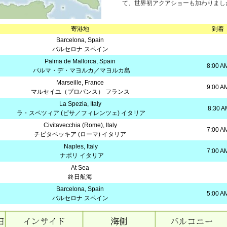
て、世界初アクアショーも加わりまし
寄港地
到着
Barcelona, Spain
バルセロナ スペイン
Palma de Mallorca, Spain
8:00 A
パルマ・デ・マヨルカ／マヨルカ島
Marseille, France
9:00 A
マルセイユ（プロバンス） フランス
La Spezia, Italy
8:30 A
ラ・スペツィア (ピサ／フィレンツェ) イタリア
Civitavecchia (Rome), Italy
7:00 A
チビタベッキア (ローマ) イタリア
Naples, Italy
7:00 A
ナポリ イタリア
At Sea
終日航海
Barcelona, Spain
5:00 A
バルセロナ スペイン