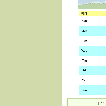
曜日
Sun
Mon
Tue
Wed
Thu
Fri
Sat
Sun