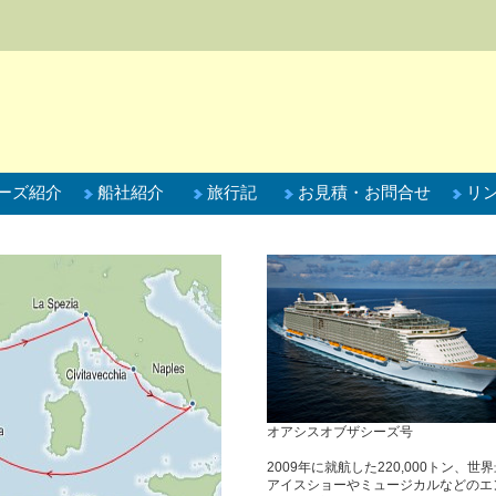
船社紹介
旅行記
ーズ紹介
お見積・お問合せ
リ
オアシスオブザシーズ号
2009年に就航した220,000トン、
アイスショーやミュージカルなどのエ