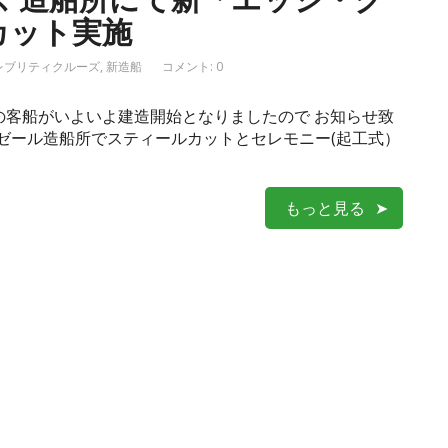
カット実施
レブリティクルーズ
,
新造船
コメント: 0
の客船がいよいよ建造開始となりましたので お知らせ致
ナゼール造船所でスティールカットとセレモニー(起工式）
もっと見る