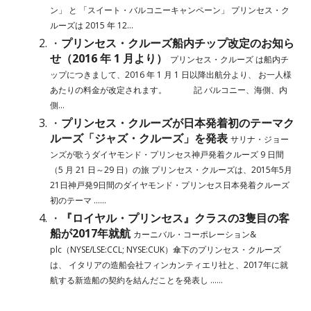
ン」 と 「スイート・バルコニーキャンペーン」 プリンセス・ク
ルーズは 2015 年 12...
・
プリンセス・クルーズ船内チップ改定のお知ら
せ（2016 年 1 月より）
プリンセス・クルーズ は船内チ
ップにつきまして、2016 年 1 月 1 日以降出航分より、 お一人様
あたりの料金が改定されます。 記 バルコニー、海側、内
側...
・
プリンセス・クルーズが日本発着初のテーマク
ルーズ「ジャズ・クルーズ」を発表
サリナ・ジョー
ンズが歌うダイヤモンド・プリンセス神戸発着クルーズ 9 日間
（5 月 21 日～29 日）の旅 プリンセス・クルーズは、2015年5月
21日神戸発9日間のダイヤモンド・プリンセス日本発着クルーズ
初のテーマ ......
・
『ロイヤル・プリンセス』クラスの3隻目の客
船が2017年就航
カーニバル・コーポレーション&
plc（NYSE/LSE:CCL; NYSE:CUK）傘下のプリンセス・クルーズ
は、 イタリアの造船会社フィンカンティエリ社と、2017年に就
航する新造船の契約を結んだことを発表し ......