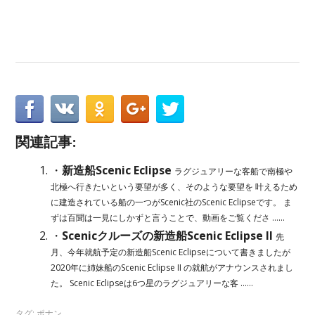
関連記事:
・
新造船Scenic Eclipse
ラグジュアリーな客船で南極や
北極へ行きたいという要望が多く、そのような要望を 叶えるため
に建造されている船の一つがScenic社のScenic Eclipseです。 ま
ずは百聞は一見にしかずと言うことで、動画をご覧くださ ......
・
Scenicクルーズの新造船Scenic Eclipse II
先
月、今年就航予定の新造船Scenic Eclipseについて書きましたが
2020年に姉妹船のScenic Eclipse II の就航がアナウンスされまし
た。 Scenic Eclipseは6つ星のラグジュアリーな客 ......
タグ:
ポナン