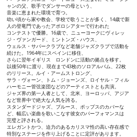
ャンの父、歌手でダンサーの母という、
音楽に恵まれた環境で育つ。
幼い頃から家や教会、学校で歌うことが多く、14歳で新
人の登竜門であったアポロシアターで行われた
コンテストで優勝。16歳で、ニューヨークにヴィレッ
ジ・ヴァンガード、ミントンズ・ハウス、
ウェルス・サパークラブなど老舗ジャズクラブで活動を
続けた。1964年にスペインに移住、
さらに翌年イギリス ロンドンに活動の拠点を移す。
以後50年に渡り、現在まで43枚のソロアルバム、22枚
のリリース。ルイ・アームストロング、
サラ・ヴォーン、トム・ジョーンズ、ロイヤル・フィル
ハーモニー管弦楽団などのアーティストとも共演。
ジャズ界の第一人者として、北米、ヨーロッパ、アジア
など世界中で絶大な人気を誇る。
スタンダードジャズ、ブルース、ポップスのカバーな
ど、幅広い楽曲を歌いこなす彼女のパーフォマンスは
完璧と評される。
エレガントかつ、迫力のあるカリスマ性の高い存在感で
特別なステージを作り上げることに定評があります。