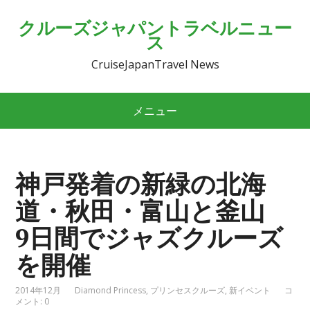
クルーズジャパントラベルニュー
ス
CruiseJapanTravel News
メニュー
神戸発着の新緑の北海
道・秋田・富山と釜山
9日間でジャズクルーズ
を開催
2014年12月
Diamond Princess
,
プリンセスクルーズ
,
新イベント
コ
メント: 0