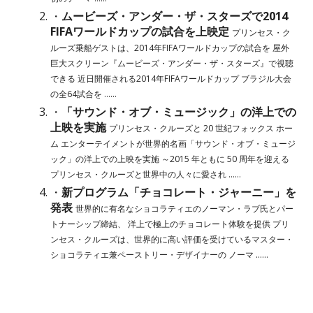
・
ムービーズ・アンダー・ザ・スターズで2014
FIFAワールドカップの試合を上映定
プリンセス・ク
ルーズ乗船ゲストは、2014年FIFAワールドカップの試合を 屋外
巨大スクリーン『ムービーズ・アンダー・ザ・スターズ』で視聴
できる 近日開催される2014年FIFAワールドカップ ブラジル大会
の全64試合を ......
・
「サウンド・オブ・ミュージック」の洋上での
上映を実施
プリンセス・クルーズと 20 世紀フォックス ホー
ム エンターテイメントが世界的名画「サウンド・オブ・ミュージ
ック」の洋上での上映を実施 ～2015 年ともに 50 周年を迎える
プリンセス・クルーズと世界中の人々に愛され ......
・
新プログラム「チョコレート・ジャーニー」を
発表
世界的に有名なショコラティエのノーマン・ラブ氏とパー
トナーシップ締結、 洋上で極上のチョコレート体験を提供 プリ
ンセス・クルーズは、世界的に高い評価を受けているマスター・
ショコラティエ兼ペーストリー・デザイナーの ノーマ ......