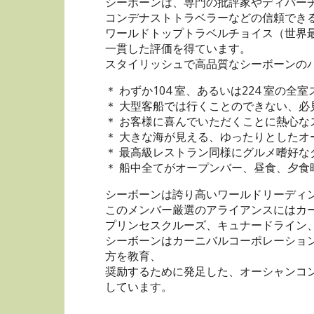
シーボーンは、専門の批評家やディパー
コンデナストトラベラーなどの信頼でき
ワールドトップトラベルチョイス（世界
一貫した評価を得ています。
スタイリッシュで高品質なシーボーンの
＊ わずか104 室、あるいは224 室の全
＊ 大型客船では行くことのできない、
＊ お客様に喜んでいただくことに熱心な
＊ 大きな海が見える、ゆったりとした
＊ 最高級レストラン同様にグルメ嗜好な
＊ 船中全てがオープンバー、昼食、夕食
シーボーンは誇り高いワールドリーディ
このメンバー厳選のアライアンスにはカ
プリンセスクルーズ、キュナードライン
シーボーンはカーニバルコーポレーショ
方を教育、
奨励するために発足した、オーシャンコ
しています。