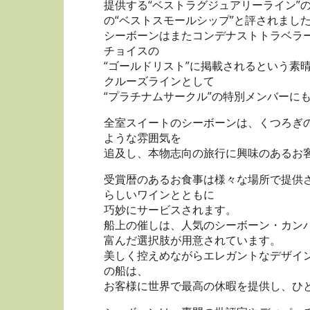
提供する“ベストラグジュアリーライン”
の“ベストスモールシップ”と評されまし
シーボーンはまたコンデナストトラベラ
チョイスの
“ゴールドリスト”に掲載されるという素
クルーズラインとして
“プラチナムサークル”の特別メンバーに
全室スイートのシーボーンは、くつろぎ
ような雰囲気を
追及し、本物志向の旅行に興味のあるお
受賞暦のあるお食事は様々な場所で提供
らしいワインとともに
巧妙にサービスされます。
船上の催しは、人気のシーボーン・カン
富んだ選択肢が用意されています。
美しく控えめながらエレガントなデザイ
の船は、
お客様に世界で最高の休暇を提供し、ひ