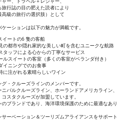
チャー、トラベル＋レジャー、
る旅行誌の目の肥えた読者により
最高級の旅行の選択肢）として
バケーションは以下の魅力が満載です。
室スイートの6 隻の客船
必見の都市や隠れ家的な美しい町を含むユニークな航路
スタッフによる心からの丁寧なサービス
オールスイートの客室（多くの客室がベランダ付き）
ダイニングでのお食事
時に注がれる素晴らしいワイン
ング・クルーズラインのメンバーです。
ーニバルクルーズライン、ホーランドアメリカライン、
、コスタクルーズが加盟しています。
ンのブランドであり、海洋環境保護のために最適なあり
ンサーベーション＆ツーリズムアライアンスをサポート